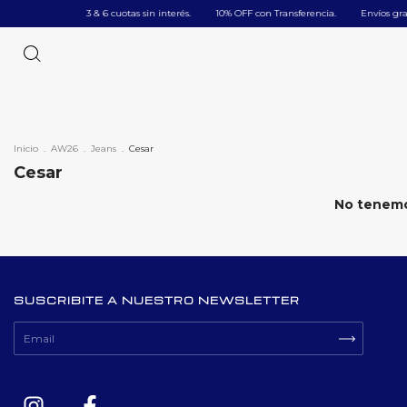
ㅤㅤ3 & 6 cuotas sin interés.
ㅤㅤ10% OFF con Transferencia.
Envíos gratis 
Inicio
.
AW26
.
Jeans
.
Cesar
Cesar
No tenemos
SUSCRIBITE A NUESTRO NEWSLETTER