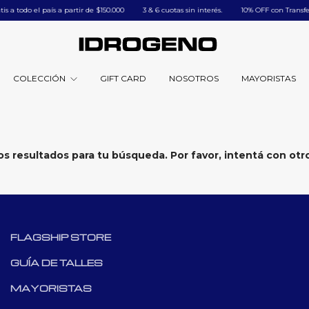
a todo el país a partir de $150.000
ㅤㅤ3 & 6 cuotas sin interés.
ㅤㅤ10% OFF con Transferen
COLECCIÓN
GIFT CARD
NOSOTROS
MAYORISTAS
 resultados para tu búsqueda. Por favor, intentá con otros
FLAGSHIP STORE
GUÍA DE TALLES
MAYORISTAS